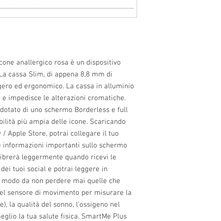
cone anallergico rosa è un dispositivo
 La cassa Slim, di appena 8,8 mm di
gero ed ergonomico. La cassa in alluminio
e e impedisce le alterazioni cromatiche.
otato di uno schermo Borderless e full
ibilità più ampia delle icone. Scaricando
/ Apple Store, potrai collegare il tuo
e informazioni importanti sullo schermo
vibrerà leggermente quando ricevi le
dei tuoi social e potrai leggere in
in modo da non perdere mai quelle che
el sensore di movimento per misurare la
), la qualità del sonno, l'ossigeno nel
glio la tua salute fisica. SmartMe Plus