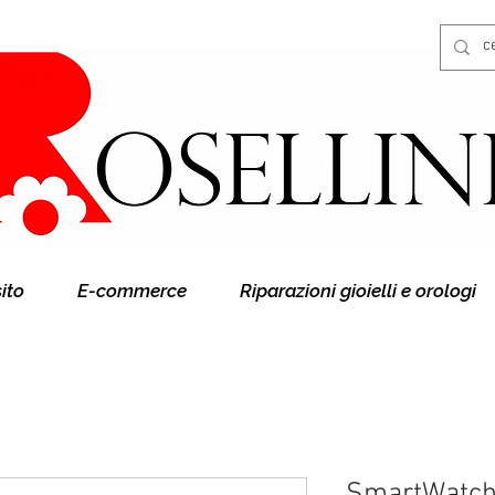
Gioielleria Rosellini
Rosellini online
sito
E-commerce
Riparazioni gioielli e orologi
SmartWatch