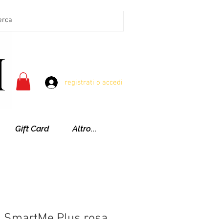
registrati o accedi
Gift Card
Altro...
 SmartMe Plus rosa