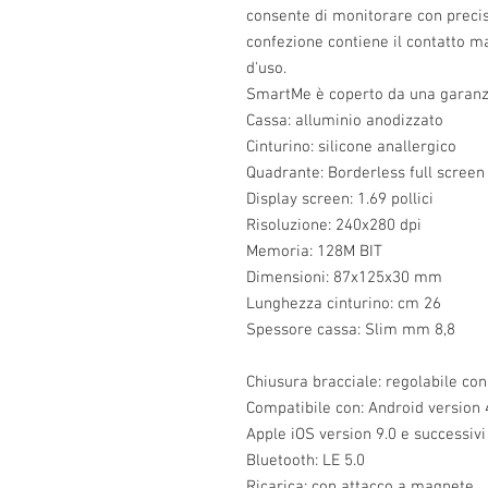
consente di monitorare con precisi
confezione contiene il contatto m
d'uso.
SmartMe è coperto da una garanzi
Cassa: alluminio anodizzato
Cinturino: silicone anallergico
Quadrante: Borderless full screen 
Display screen: 1.69 pollici
Risoluzione: 240x280 dpi
Memoria: 128M BIT
Dimensioni: 87x125x30 mm
Lunghezza cinturino: cm 26
Spessore cassa: Slim mm 8,8
Chiusura bracciale: regolabile con
Compatibile con: Android version 
Apple iOS version 9.0 e successivi
Bluetooth: LE 5.0
Ricarica: con attacco a magnete