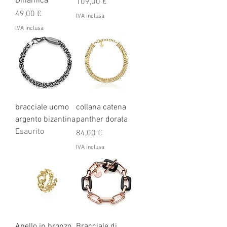
Dinamica
Prezzo
109,00 €
Prezzo
49,00 €
IVA inclusa
IVA inclusa
bracciale uomo
collana catena
argento bizantina
panther dorata
Esaurito
Prezzo
84,00 €
IVA inclusa
Anello in bronzo
Bracciale di