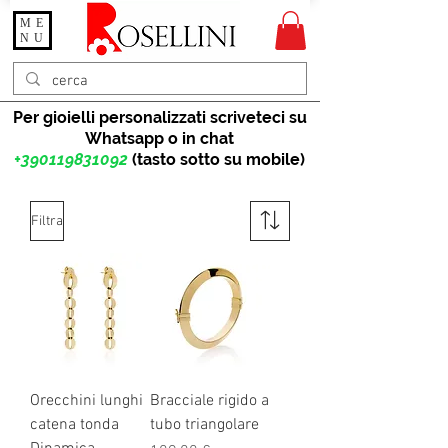
ME
Gioielleria Rosellini
NU
Rosellini online
Per gioielli personalizzati scriveteci su
Whatsapp o in chat
+390119831092
(tasto sotto su mobile)
Filtra
Orecchini lunghi
Bracciale rigido a
catena tonda
tubo triangolare