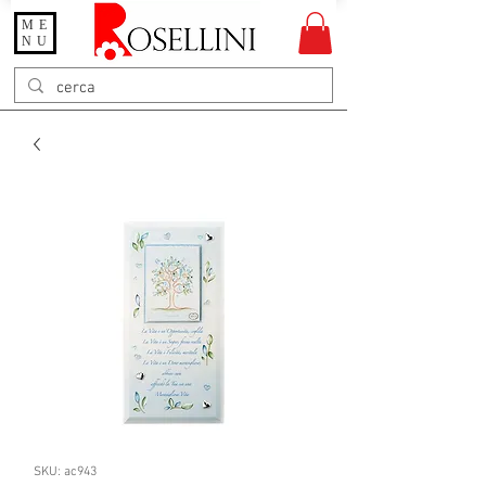
ME
Gioielleria Rosellini
NU
Rosellini online
SKU: ac943