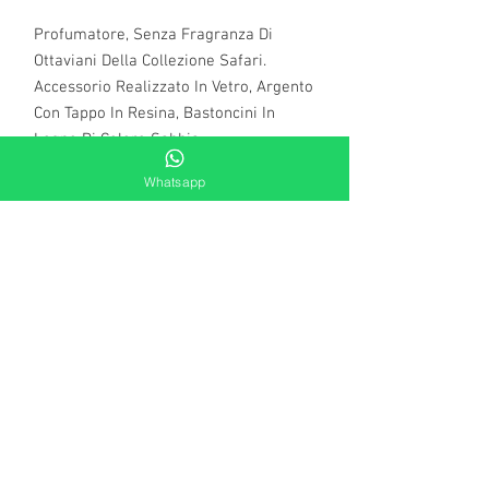
Profumatore, Senza Fragranza Di
Ottaviani Della Collezione Safari.
Accessorio Realizzato In Vetro, Argento
Con Tappo In Resina, Bastoncini In
Legno Di Colore Sabbia.
Dimensioni: 250 ML - Cm 10 X H 8,5
Whatsapp
Le piccole imperfezioni costituiscono
garanzia di una lavorazione eseguita
interamente a mano.