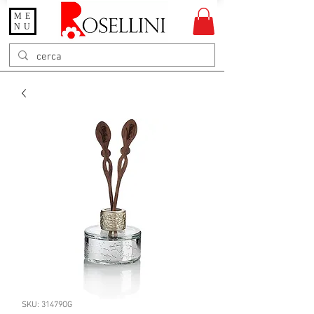
ME
Gioielleria Rosellini
NU
Rosellini online
SKU: 31479OG