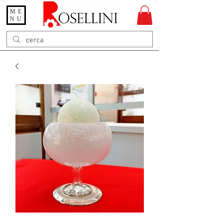
ME
Gioielleria Rosellini
NU
Rosellini online