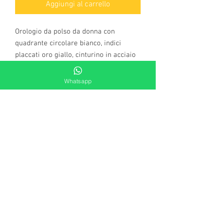
Aggiungi al carrello
Orologio da polso da donna con
quadrante circolare bianco, indici
placcati oro giallo, cinturino in acciaio
maglia mesh placcato oro giallo.
Cassa e fondello: metallo e acciaio.
Whatsapp
Ansa cinturino: 10 mm.
Lunghezza cinturino: 22 cm.
Diametro cassa: 28 mm.
Vetro: minerale.
Movimento: Miyota 2025.
Resistente all'acqua.