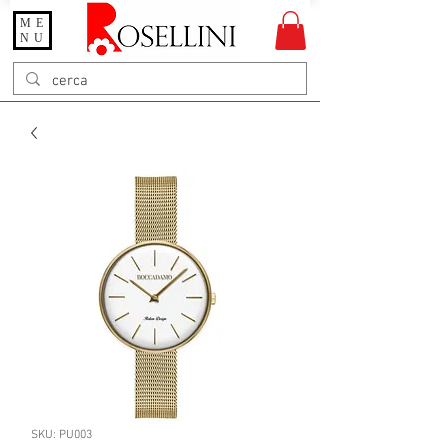
ME
Gioielleria Rosellini
NU
Rosellini online
SKU: PU003