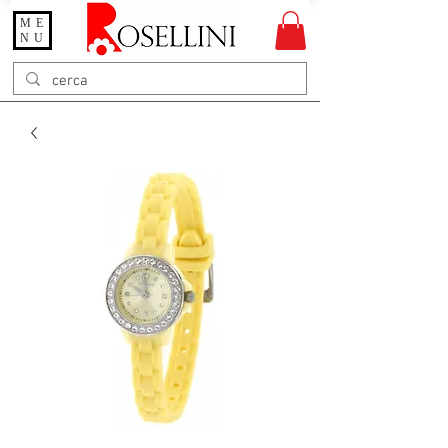
ME
Gioielleria Rosellini
NU
Rosellini online