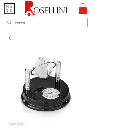
ME
Gioielleria Rosellini
NU
Rosellini online
SKU: 29828