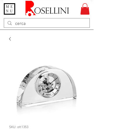
ME
Gioielleria Rosellini
NU
Rosellini online
SKU: ott1353