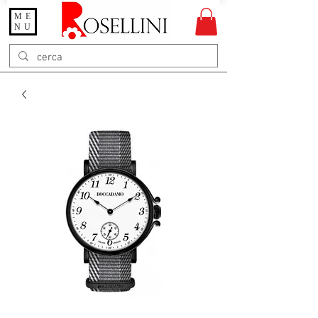
ME
Gioielleria Rosellini
NU
Rosellini online