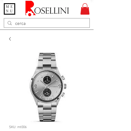
ME
Gioielleria Rosellini
NU
Rosellini online
SKU: mt006