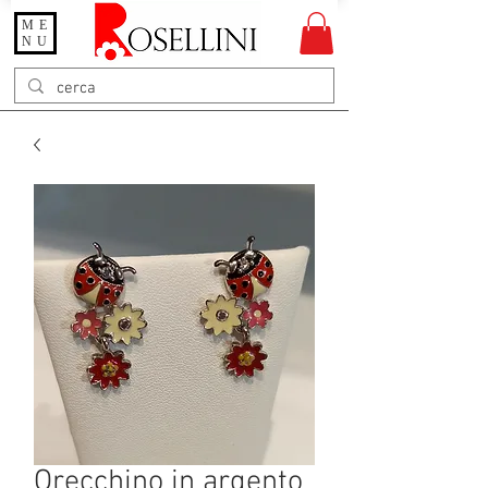
ME
Gioielleria Rosellini
NU
Rosellini online
Orecchino in argento