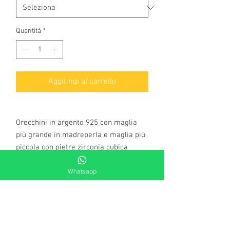
Quantità
*
Aggiungi al carrello
Orecchini in argento 925 con maglia
più grande in madreperla e maglia più
piccola con pietre zirconia cubica
bianca.. Un gioiello dallo stile autentico
Whatsapp
ed esclusivo.
Materiale: Argento 925
Colore: bianco
Lunghezza: 5,50 cm
Pietre: madreperla e zirconia cubica