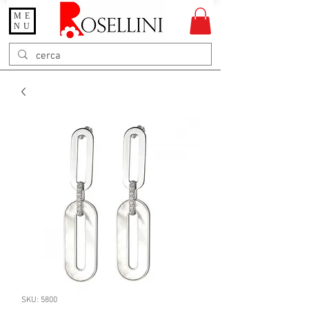
ME
Gioielleria Rosellini
NU
Rosellini online
SKU: 5800