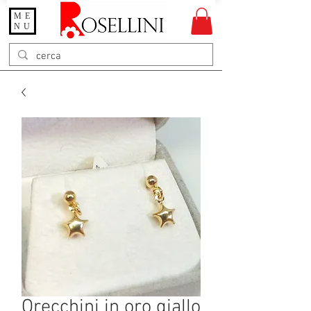
ME
Gioielleria Rosellini
NU
Rosellini online
Orecchini in oro giallo