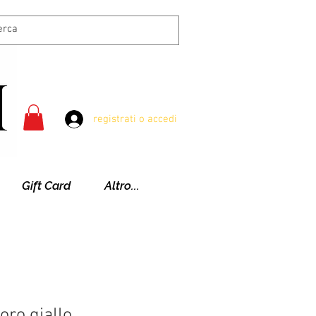
registrati o accedi
Gift Card
Altro...
oro giallo