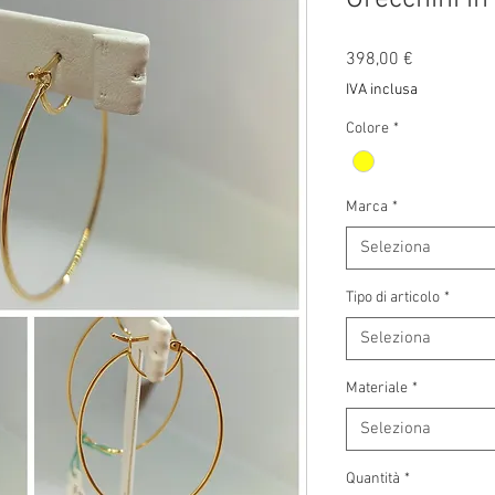
Prezzo
398,00 €
IVA inclusa
Colore
*
Marca
*
Seleziona
Tipo di articolo
*
Seleziona
Materiale
*
Seleziona
Quantità
*