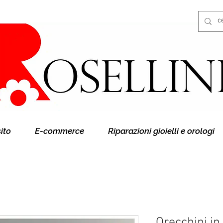
Gioielleria Rosellini
Rosellini online
sito
E-commerce
Riparazioni gioielli e orologi
Orecchini in 