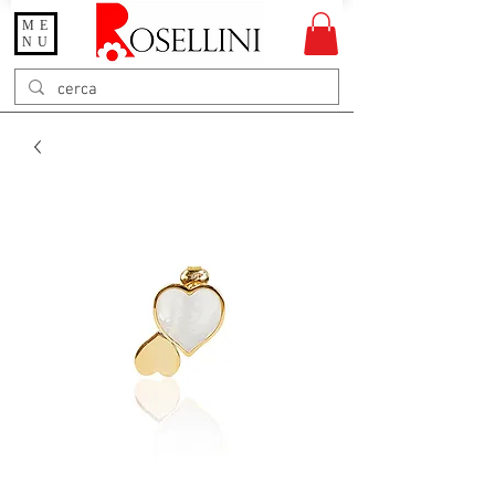
ME
Gioielleria Rosellini
NU
Rosellini online