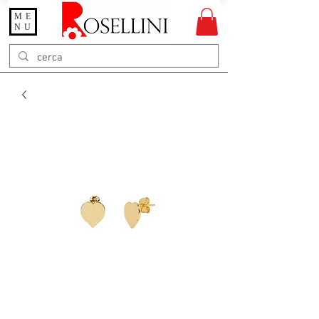
ME
Gioielleria Rosellini
NU
Rosellini online