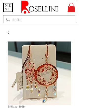
ME
Gioielleria Rosellini
NU
Rosellini online
SKU: xor108br