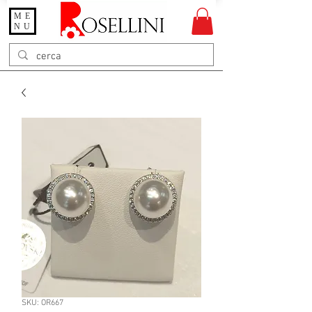
ME
Gioielleria Rosellini
NU
Rosellini online
SKU: OR667