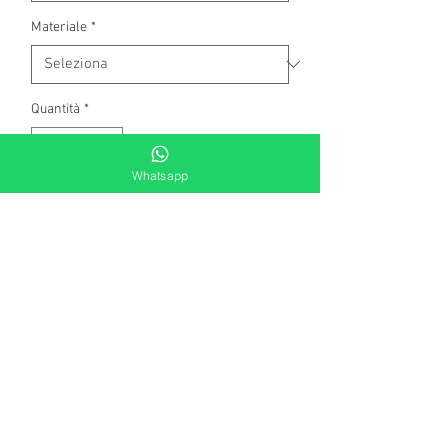
Materiale
*
Quantità
*
Whatsapp
Aggiungi al carrello
Orecchini in argento con perla
Swarovski certificata e contorno di
cristalli bianchi. Dimensione perla
mm.12
orecchino completo mm. 15.
chiusura a perno farfalla