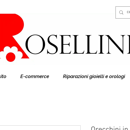
Gioielleria Rosellini
Rosellini online
sito
E-commerce
Riparazioni gioielli e orologi
Orecchini in