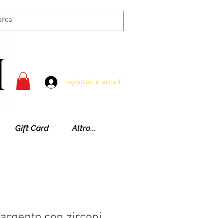
registrati o accedi
Gift Card
Altro...
 argento con zirconi