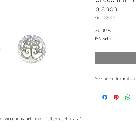
bianchi
SKU: 29537R
Prezzo
26,00 €
IVA inclusa
Sezione informativa
Per garantire negli anni
gioielli, già trattati co
con un panno inumidito
contatti diretti con es
del mare, agenti esterni
n zirconi bianchi mod. "albero della vita".
sodio, candeggina, amu
potrebbero danneggiare
decadere le garanzie.