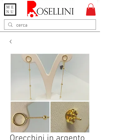
ME
Gioielleria Rosellini
NU
Rosellini online
Orecchini in argento