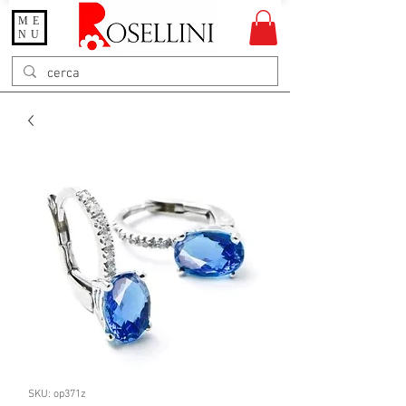
ME
Gioielleria Rosellini
NU
Rosellini online
SKU: op371z