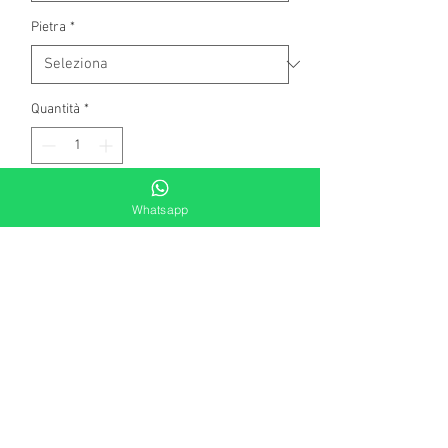
Pietra
*
Quantità
*
Aggiungi al carrello
Whatsapp
Orecchini in oro bianco a 750
millesimi, con 2 zaffiri naturali taglio
ovale classico di complessivi kt 1,60 .
Contorno di diamanti naturali, taglio
brillante rotondo di complessivi kt.0,06.
colore G - top wesselton.
Peso gr 2,10
Il prodotto è di produzione artigianale.