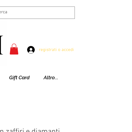
registrati o accedi
Gift Card
Altro...
n zaffiri e diamanti