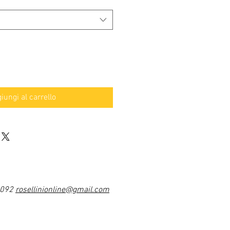
iungi al carrello
1092
rosellinionline@gmail.com