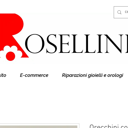
Gioielleria Rosellini
Rosellini online
sito
E-commerce
Riparazioni gioielli e orologi
Orecchini co