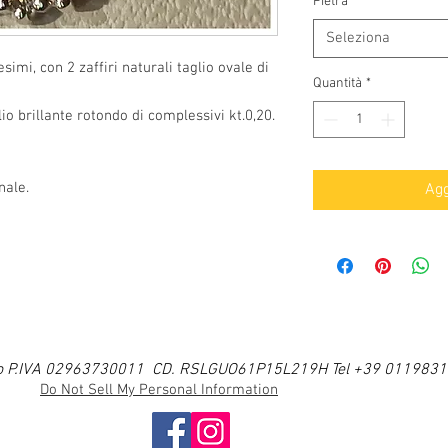
Pietra
*
Seleziona
simi, con 2 zaffiri naturali taglio ovale di
Quantità
*
io brillante rotondo di complessivi kt.0,20.
nale.
Agg
i Ugo P.IVA 02963730011 CD. RSLGUO61P15L219H Tel +39 011983
Do Not Sell My Personal Information