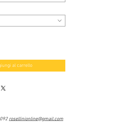
iungi al carrello
1092
rosellinionline@gmail.com