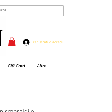
registrati o accedi
Gift Card
Altro...
on smeraldi e