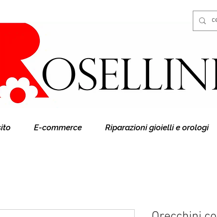
Gioielleria Rosellini
Rosellini online
sito
E-commerce
Riparazioni gioielli e orologi
Orecchini c