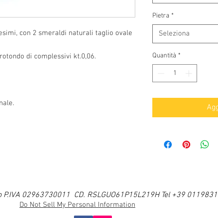
Pietra
*
esimi, con 2 smeraldi naturali taglio ovale
Seleziona
Quantità
*
 rotondo di complessivi kt.0,06.
nale.
Agg
i Ugo P.IVA 02963730011 CD. RSLGUO61P15L219H Tel +39 011983
Do Not Sell My Personal Information