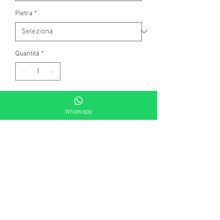
Pietra
*
Quantità
*
Aggiungi al carrello
Whatsapp
Orecchini in oro bianco a 750
millesimi, con 2 smeraldi naturali
taglio ovale classico, di complessivi kt
1,40 .
Contorno di diamanti naturali, taglio
brillante rotondo di complessivi kt.0,04.
colore G - top wesselton.
Peso gr 1,60