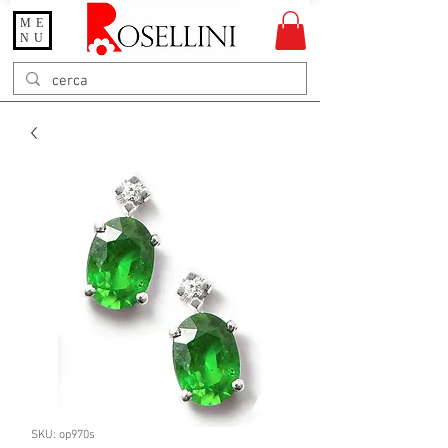
ME
Gioielleria Rosellini
NU
Rosellini online
SKU: op970s