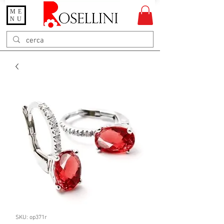
ME
Gioielleria Rosellini
NU
Rosellini online
SKU: op371r