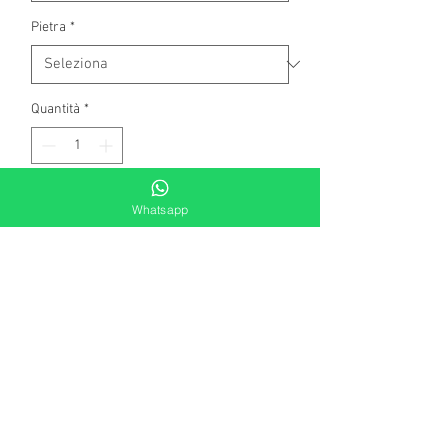
Pietra
*
Quantità
*
Aggiungi al carrello
Whatsapp
Orecchini in oro bianco a 750
millesimi, con 2 rubini naturali taglio
ovale classico di complessivi kt 1,60 .
Contorno di diamanti naturali, taglio
brillante rotondo di complessivi kt.0,06.
colore G - top wesselton.
Peso gr 2,10
Il prodotto è di produzione artigianale.