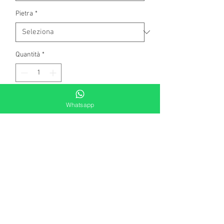
Pietra
*
Quantità
*
Aggiungi al carrello
Whatsapp
Orecchini in oro bianco a 750
millesimi, con 2 rubini naturali taglio
ovale di complessivi kt 2,00 .
Contorno di diamanti naturali, taglio
brillante rotondo di complessivi kt.0,04.
colore G - top wesselton.
Peso gr 1,60
Il prodotto è di produzione artigianale.