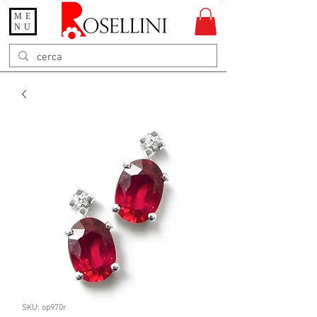
ME
Gioielleria Rosellini
NU
Rosellini online
SKU: op970r