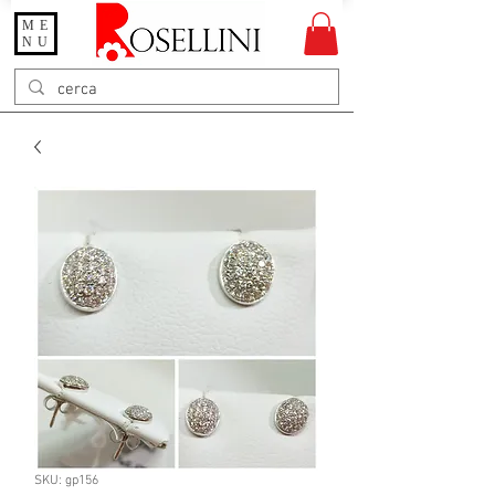
ME
Gioielleria Rosellini
NU
Rosellini online
SKU: gp156