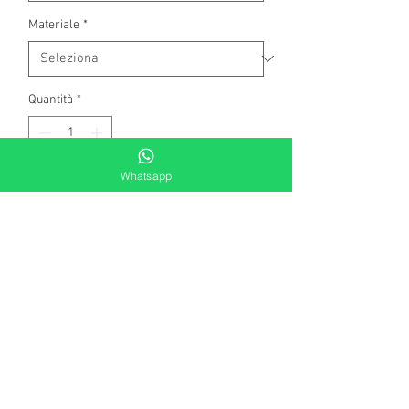
Materiale
*
Quantità
*
Whatsapp
Aggiungi al carrello
Orecchini in oro bianco a titolo 750
millesimi con diamanti.
Pavet di diamanti naturali taglio
brillante rotondo di complessivi kt.
0,23 color G - top wesselton
Il prodotto è di produzione artigianale
Peso: gr 1,70