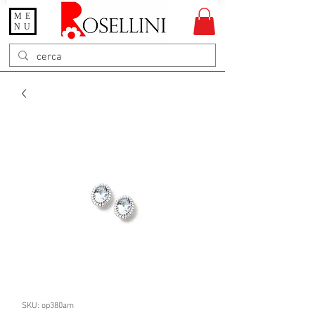
ME
Gioielleria Rosellini
NU
Rosellini online
SKU: op380am