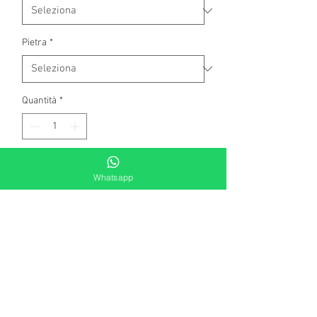
Pietra
*
Quantità
*
Aggiungi al carrello
Whatsapp
Orecchini in oro bianco a 750
millesimi, con 2 acquamarine naturali
taglio ovale classico, di complessivi kt
1,40 .
Contorno di diamanti naturali, taglio
brillante rotondo di complessivi kt.0,20.
colore G - top wesselton.