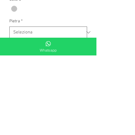
Pietra
*
Quantità
*
Whatsapp
Aggiungi al carrello
Orecchini a lobo in argento rodiato con
perla bianca Swarovski (diametro mm
10) e figura in argento.