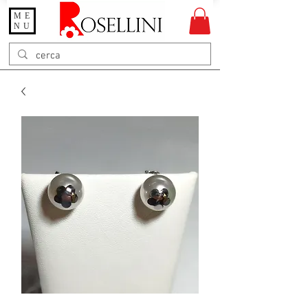
ME
Gioielleria Rosellini
NU
Rosellini online