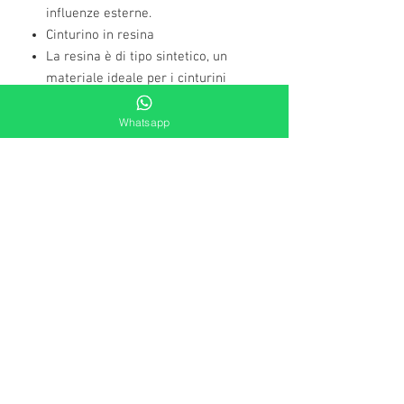
influenze esterne.
Cinturino in resina
La resina è di tipo sintetico, un
materiale ideale per i cinturini
grazie alla sua estrema resistenza
e flessibilità.
Whatsapp
Fibbia
Il bracciale è dotato di una fibbia.
10 anni - 1 batteria
10 anni 1 batteria. Grazie a
componenti elettronici sviluppati di
recente, il consumo energetico è
notevolmente inferiore.
Classificazione di impermeabilità (5
bar)
È possibile farsi la doccia e il bagno
con questo orologio al polso: è
omologato per un'impermeabilità
fino a 5 bar (ISO 22810).