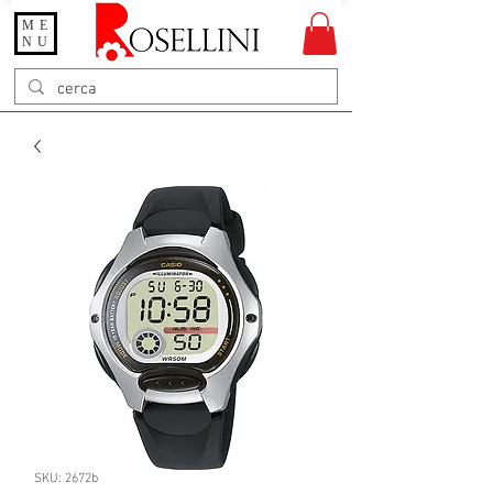
ME
Gioielleria Rosellini
NU
Rosellini online
SKU: 2672b