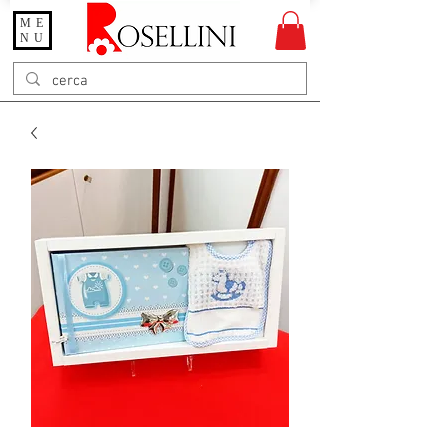
ME
Gioielleria Rosellini
NU
Rosellini online