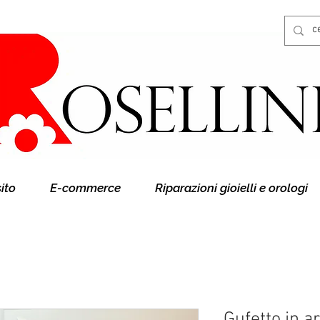
Gioielleria Rosellini
Rosellini online
sito
E-commerce
Riparazioni gioielli e orologi
Gufetto in a