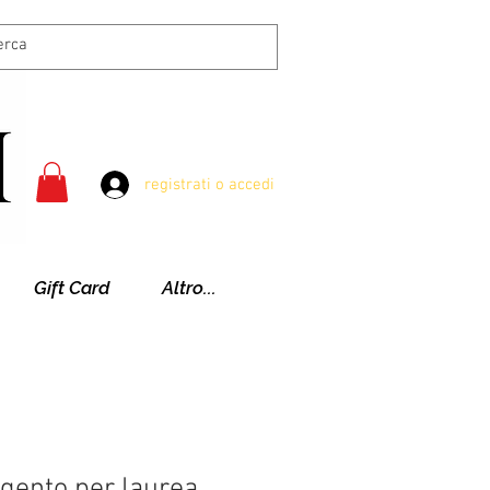
registrati o accedi
Gift Card
Altro...
rgento per laurea