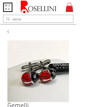
ME
Gioielleria Rosellini
NU
Rosellini online
Gemelli