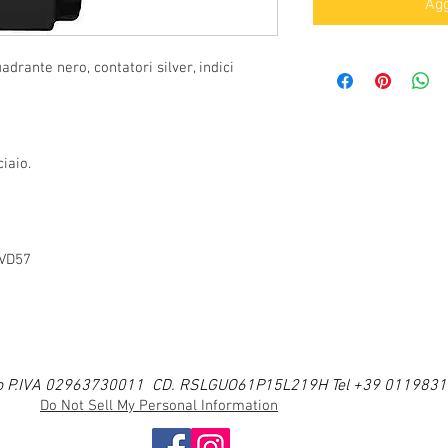
Agg
drante nero, contatori silver, indici
iaio.
 VD57
i Ugo P.IVA 02963730011 CD. RSLGUO61P15L219H Tel +39 011983
Do Not Sell My Personal Information