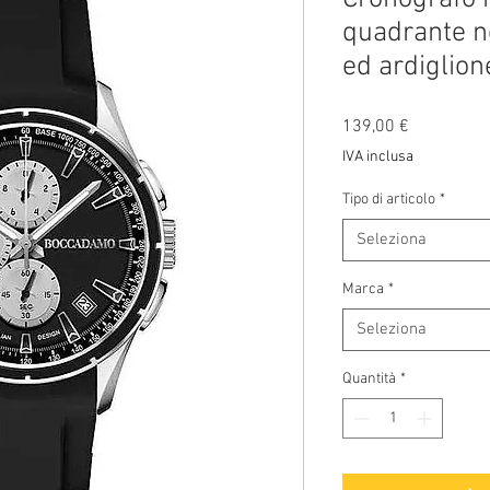
quadrante ne
ed ardiglione
Prezzo
139,00 €
IVA inclusa
Tipo di articolo
*
Seleziona
Marca
*
Seleziona
Quantità
*