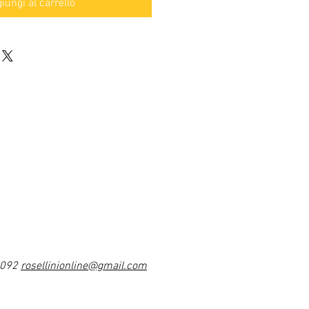
iungi al carrello
1092
rosellinionline@gmail.com