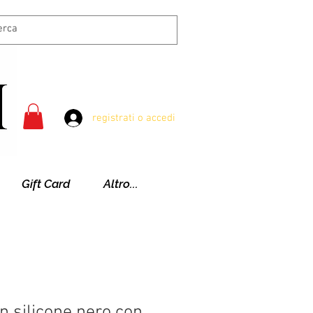
registrati o accedi
Gift Card
Altro...
n silicone nero con