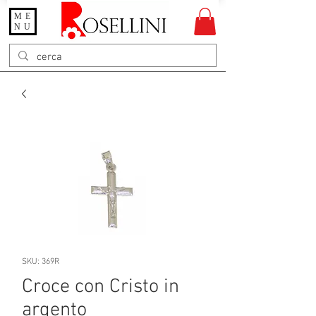
ME
Gioielleria Rosellini
NU
Rosellini online
SKU: 369R
Croce con Cristo in
argento