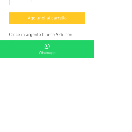
Aggiungi al carrello
Croce in argento bianco 925 con
Cristo .
Materiale: Argento 925
Whatsapp
Colore: Bianco
Dimensioni: cm. 2 x 1,5
Bagno galvanico: rodio bianco
Finitura: lucida
Sezione informativa
Per garantire negli anni la tenuta del colore
dei nostri gioielli, già trattati con cataforesi,