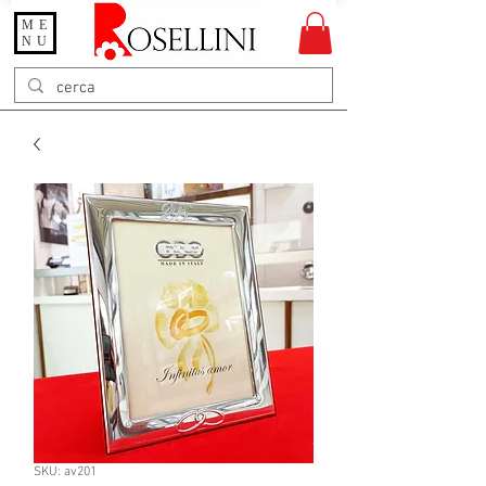
ME
Gioielleria Rosellini
NU
Rosellini online
SKU: av201