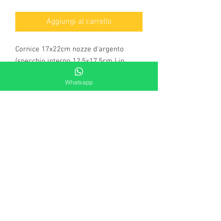
Aggiungi al carrello
Cornice 17x22cm nozze d'argento
(specchio interno 12,5x17,5cm ) in
lamina d'argento 925 millesimi
Whatsapp