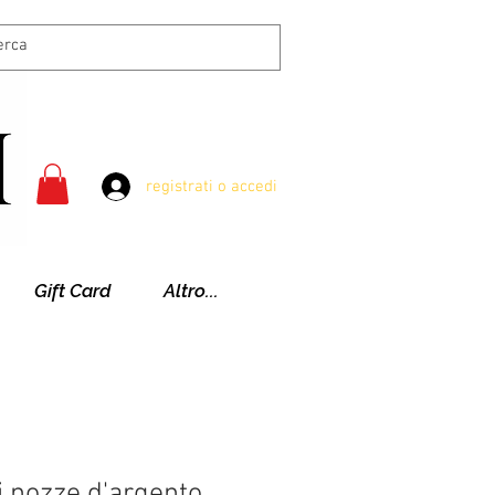
registrati o accedi
Gift Card
Altro...
i nozze d'argento