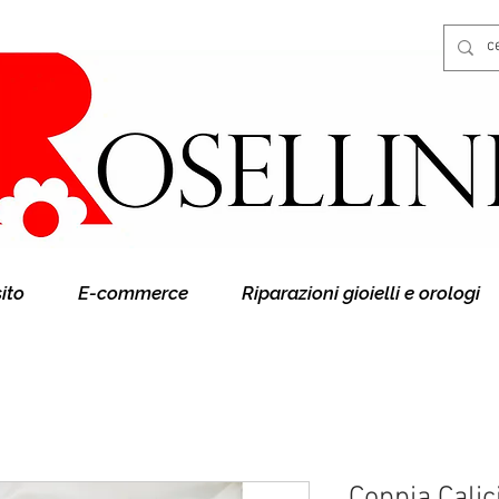
Gioielleria Rosellini
Rosellini online
sito
E-commerce
Riparazioni gioielli e orologi
Coppia Calic