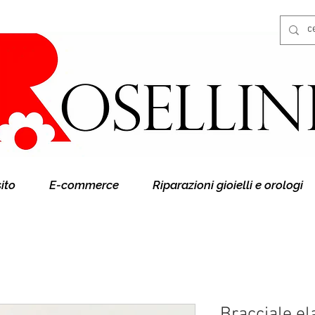
Gioielleria Rosellini
Rosellini online
sito
E-commerce
Riparazioni gioielli e orologi
Bracciale el