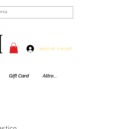
registrati o accedi
Gift Card
Altro...
astico