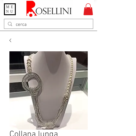
ME
Gioielleria Rosellini
NU
Rosellini online
Collana lunga