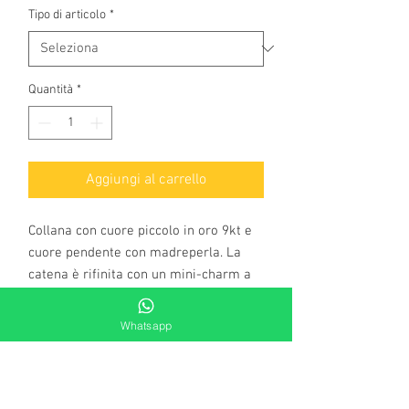
Tipo di articolo
*
Quantità
*
Aggiungi al carrello
Collana con cuore piccolo in oro 9kt e
cuore pendente con madreperla. La
catena è rifinita con un mini-charm a
cuore e può essere regolata su due
diverse lunghezze 39-41 cm.
Whatsapp
Quest'esclusiva collana con cuore
piccolo che sostiene un cuore più
grande, simboleggia la forza
dell'amore, quello vero che non