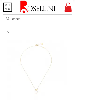
ME
Gioielleria Rosellini
NU
Rosellini online