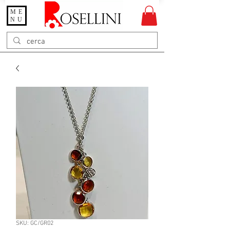
ME
Gioielleria Rosellini
NU
Rosellini online
SKU: GC/GR02