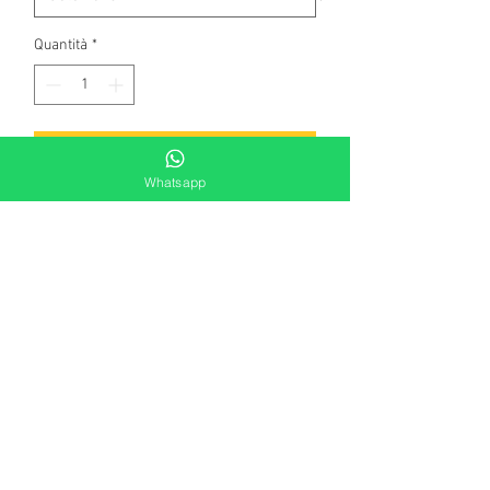
Quantità
*
Aggiungi al carrello
Whatsapp
Collana in bronzo rodiato con pendente
a ciuffetto composto da cristalli
briolette brown e citrine. Lunghezza
cm 80.