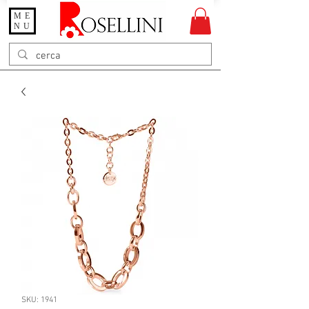
ME
Gioielleria Rosellini
NU
Rosellini online
SKU: 1941