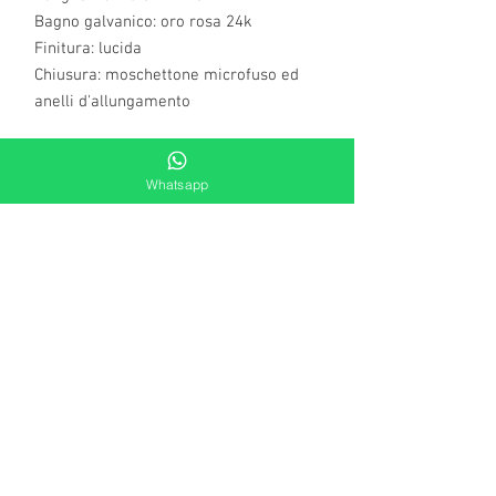
Bagno galvanico: oro rosa 24k
Finitura: lucida
Chiusura: moschettone microfuso ed
anelli d'allungamento
Sezione informativa Unoaerre
Whatsapp
Per garantire negli anni la tenuta del colore
dei nostri gioielli, già trattati con cataforesi,
è importante pulirli solo con un panno
inumidito con acqua. E’ fondamentale
evitare contatti diretti con essenze
alcoliche, acqua termale e acqua del mare,
agenti esterni aggressivi (iodio, zolfo,
ipoclorito di sodio, candeggina, amuchina,
acetone, ecc.) o abrasivi che potrebbero
danneggiare la brillantezza e il colore
facendo decadere le garanzie.