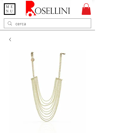
ME
Gioielleria Rosellini
NU
Rosellini online