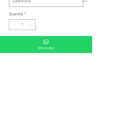
Quantità
*
Aggiungi al carrello
Whatsapp
Collana multifile di catena a palline
mis. 46cm
istruzioni per la cura del prodotto
Per garantire negli anni la tenuta del colore
dei nostri gioielli, già trattati con cataforesi,
è importante pulirli solo con un panno
inumidito con acqua. E’ fondamentale
evitare contatti diretti con essenze
alcoliche, acqua termale e acqua del mare,