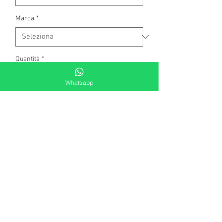
Marca
*
Quantità
*
Whatsapp
Aggiungi al carrello
Collana in bronzo con perla e cristallo
Swarovski. Lunghezza: 40cm