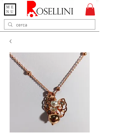
ME
Gioielleria Rosellini
NU
Rosellini online