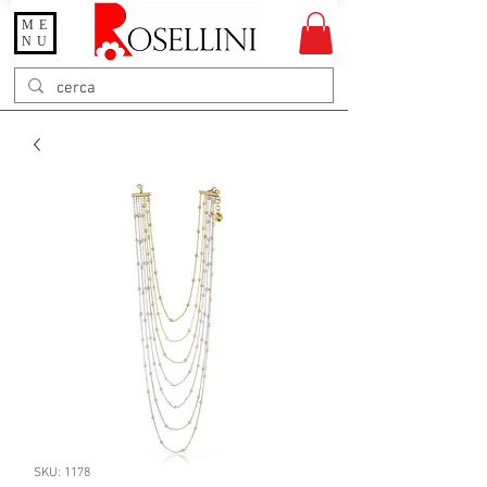
ME
Gioielleria Rosellini
NU
Rosellini online
SKU: 1178