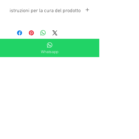
istruzioni per la cura del prodotto
Per garantire negli anni la tenuta del colore
dei nostri gioielli, già trattati con cataforesi,
è importante pulirli solo con un panno
inumidito con acqua. E’ fondamentale
evitare contatti diretti con essenze
Whatsapp
alcoliche, acqua termale e acqua del mare,
agenti esterni aggressivi (iodio, zolfo,
ipoclorito di sodio, candeggina, amuchina,
acetone, ecc.) o abrasivi che potrebbero
danneggiare la brillantezza e il colore
facendo decadere le garanzie.