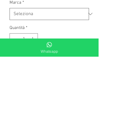
Marca
*
Quantità
*
Whatsapp
Aggiungi al carrello
Collana di catena forzatina con 
centrale a cerchi grandi lavorati. 
Chiusura a moschettone.