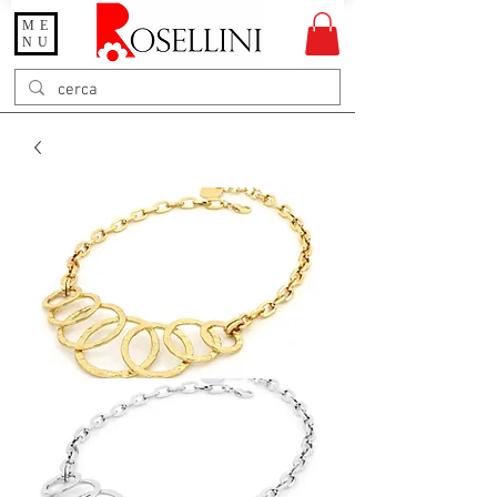
ME
Gioielleria Rosellini
NU
Rosellini online