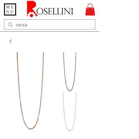
ME
Gioielleria Rosellini
NU
Rosellini online