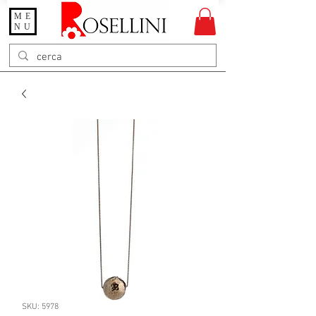
ME
Gioielleria Rosellini
NU
Rosellini online
SKU: 5978