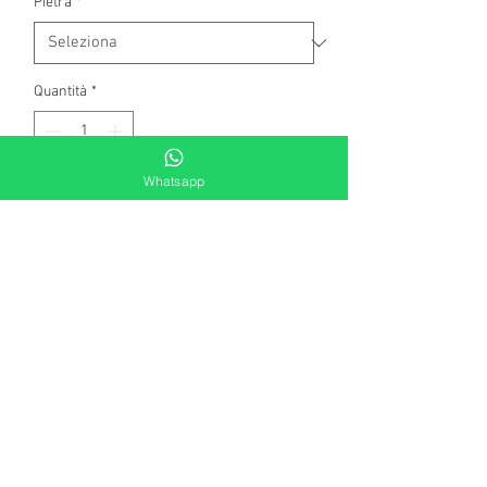
Pietra
*
Quantità
*
Whatsapp
Aggiungi al carrello
Collana in argento rodiato con inserti
di zirconi e pendente di zirconi a forma
di cuore. Lunghezza cm 37, estendibile
fino a cm 41.