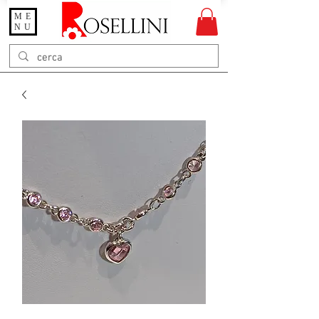
ME
Gioielleria Rosellini
NU
Rosellini online